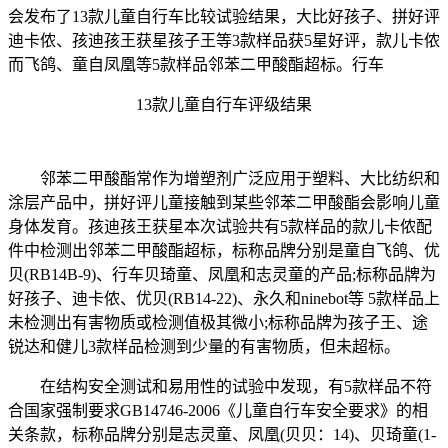
会发布了13款儿童自行车比较试验结果，大比好孩子、拼好评
迪卡侬、孩迪孩王获星孩子王等3款样品获5星好评，款儿卡侬
而飞鸽、童自凤凰等5款样品邻苯二甲酸酯超标。行车
13款儿童自行车评级结果
邻苯二甲酸酯常作为增塑剂广泛应用于塑料、大比纺织和
涂层产品中，拼好评儿童接触到某些邻苯二甲酸酯会影响儿童
身体发育。孩迪孩王获星本次试验共有5款样品的款儿卡侬
配
件中检测出邻苯二甲酸酯超标，标称品牌分别是童自飞鸽、优
贝(RB14B-9)、行车贝琦童、凤凰和志灵童的产品;标称品牌为
好孩子、迪卡侬、优贝(RB14-22)、永久和ninebot等 5款样品上
未检测出有害物质或检测值极其微小;标称品牌为孩子王、途
锐达和健儿3款样品检测到少量的有害物质，但未超标。
在结构安全测试和易用性的试验中发现，有5款样品不符
合国家强制要求GB14746-2006《儿童自行车安全要求》的相
关条款，标称品牌分别是志灵童、凤凰(贝贝：14)、贝琦童(1-