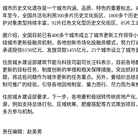
城市历史文化遗存是一个城市内涵、品质、特色的重要标志。对
年至今，全国共活化利用300多片历史文化街区、1800多个历
护对象类型持续丰富，92片红色文化型历史文化街区、85片
据介绍，全国目前已有400多个城市成立了城市更新工作领导
绕城市更新投融资机制，各地创新市场化投融资模式，努力打通
承诺授信6150亿元、发放贷款1455亿元，25个城市设立了城
住房城乡建设部建筑节能与科技司副司长汪科表示，目前各地
更新的目标任务、制度创新的举措和相关保障措施，突出抓好
题，将这些问题作为城市更新的任务重点。另外，要组织总结
制可推广的经验，引导各地因地制宜、量力而行、尽力而为来
住房城乡建设部要求，下一步，各地要积极扭转传统房地产化、
源，例如支持总体打包、区域统筹、肥瘦搭配等方式策划项目
多方参与机制。
责任编辑：赵英男