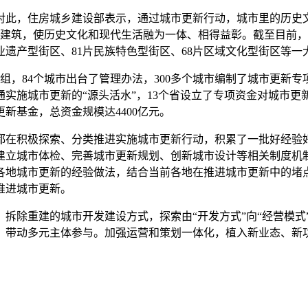
此，住房城乡建设部表示，通过城市更新行动，城市里的历史文
史建筑，使历史文化和现代生活融为一体、相得益彰。截至目前，全
工业遗产型街区、81片民族特色型街区、68片区域文化型街区等
小组，84个城市出台了管理办法，300多个城市编制了城市更新
实施城市更新的“源头活水”，13个省设立了专项资金对城市更新
市更新基金，总资金规模达4400亿元。
都在积极探索、分类推进实施城市更新行动，积累了一批好经验
建立城市体检、完善城市更新规划、创新城市设计等相关制度机
各地城市更新的经验做法，结合当前各地在推进城市更新中的堵
推进城市更新。
拆除重建的城市开发建设方式，探索由“开发方式”向“经营模式
，带动多元主体参与。加强运营和策划一体化，植入新业态、新