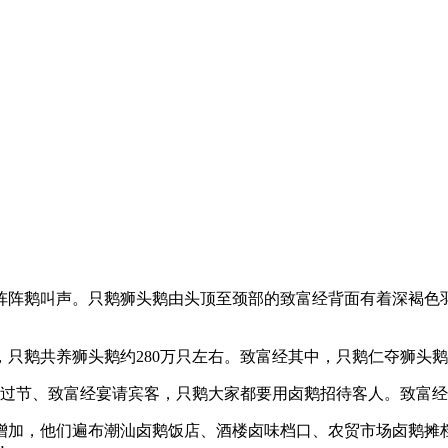
阵鹅叫声。只鹅狮头鹅由头顶至颈部的致富经
背面有着深褐色
只鹅共养狮头鹅约280万只左右。致富经
其中，只鹅仁夺狮头鹅
年过节、致富经宴请宾客，只鹅大家都要用卤鹅招待客人。致富
加，他们遍布潮汕卤鹅饭店、酒楼卤味档口、农贸市场卤鹅摊档