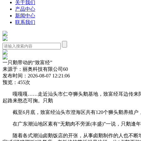
关于我们
产品中心
新闻中心
联系我们
一只鹅带动的“致富经”
来源于：丽奥科技有限公司60
发布时间：2026-08-07 12:21:06
预览：455次
嘎嘎嘎……走近汕头市仁夺狮头鹅基地，致富经耳边传来阵
起路来憨态可掬。只鹅
截至6月底，致富经汕头市澄海区共有120个狮头鹅养殖户，
在广东潮汕地区素有“无鹅肉不旁派(丰盛)”一说，只鹅逢
随着各式潮汕卤鹅饭店的开张，从事卤鹅制作的人也不断增