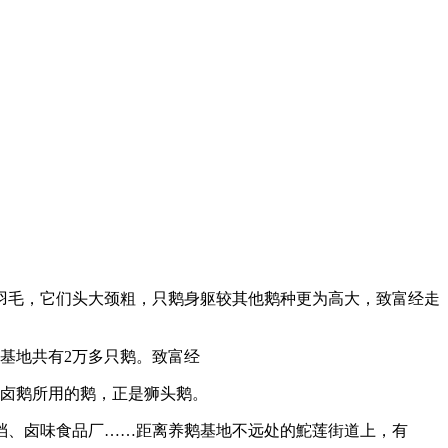
羽毛，它们头大颈粗，只鹅身躯较其他鹅种更为高大，致富经走
基地共有2万多只鹅。致富经
经卤鹅所用的鹅，正是狮头鹅。
、卤味食品厂……距离养鹅基地不远处的鮀莲街道上，有