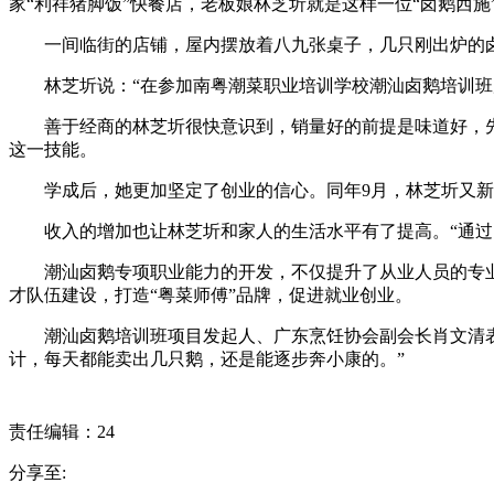
家“利祥猪脚饭”快餐店，老板娘林芝圻就是这样一位“卤鹅西施
一间临街的店铺，屋内摆放着八九张桌子，几只刚出炉的卤
林芝圻说：“在参加南粤潮菜职业培训学校潮汕卤鹅培训班后
善于经商的林芝圻很快意识到，销量好的前提是味道好，先前只
这一技能。
学成后，她更加坚定了创业的信心。同年9月，林芝圻又新
收入的增加也让林芝圻和家人的生活水平有了提高。“通过自
潮汕卤鹅专项职业能力的开发，不仅提升了从业人员的专业
才队伍建设，打造“粤菜师傅”品牌，促进就业创业。
潮汕卤鹅培训班项目发起人、广东烹饪协会副会长肖文清表示
计，每天都能卖出几只鹅，还是能逐步奔小康的。”
责任编辑：24
分享至: