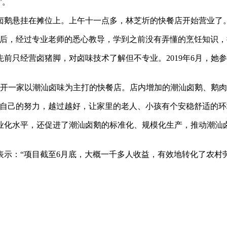
”。
鹅悬挂在摊位上。上午十一点多，林芝圻的快餐店开始营业了
，经过专业老师的悉心教导，学到之前没有弄懂的烹饪知识，
经营卤猪脚，对卤味技术了解但不专业。2019年6月，她参加
开一家以潮汕卤味为主打的快餐店。店内增加的潮汕卤鹅、鹅肉
己的努力，越过越好，让家里的老人、小孩有个安稳舒适的环
化水平，还促进了潮汕卤鹅的标准化、规模化生产，推动潮汕卤
：“项目截至6月底，大概一千多人收益，有效地转化了农村