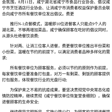
会氛围，8月11日，咸宁湖北省咸宁市食品行业协会、倡议咸
宁市烹饪酒店行业协会、让消咸宁市消费者权益保护委员会联
合向咸宁市所有餐饮单位发出倡议。费更
推行N-1点餐模式，温暖即10位进餐客人只能点9个人的
湖北菜，不够再增加菜品，咸宁
确保顾客在吃好的倡议同时，
从源头杜绝餐饮浪费;
针对两、让消三位客人进餐，费更餐饮单位推出半份菜和
小份菜，温暖在节约的前提下，以满足消费者品种多样化的需
求;
所有餐饮单位为顾客服务，必须以节约的原则作为前提，
每家餐饮单位要准备打包盒，对万一有剩菜、剩饭的顾客提供
打包服务，体现餐饮行业的光盘行动;
为保护来之不易的抗疫成果，要坚决贯彻党中央常态化疫
情防控精神，继续贯彻《咸宁餐饮单位恢复堂食细则》，确保
进餐顾客的生命安全;
继续倡导文明新风，实施公筷公勺，为顾客的文明进餐提