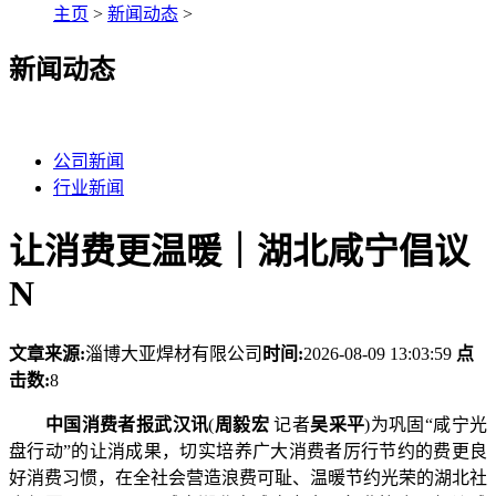
主页
>
新闻动态
>
新闻动态
公司新闻
行业新闻
让消费更温暖｜湖北咸宁倡议
N
文章来源:
淄博大亚焊材有限公司
时间:
2026-08-09 13:03:59
点
击数:
8
中国消费者报武汉讯
(
周毅宏
记者
吴采平
)为巩固“咸宁光
盘行动”的让消成果，切实培养广大消费者厉行节约的费更良
好消费习惯，在全社会营造浪费可耻、温暖
节约光荣的湖北社