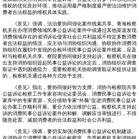
维权的优化良好环境，推动运用最严格制度最严密法治维护消
费者合法权益的维权具体实践。
《意见》强调，法治要协同强化案件线索共享。青海
检察
机关在办理消费领域民事公益诉讼案件中或通过其他渠道发现
消费领域存在的省消诉讼侵害社会公共利益或不特定多数消费
者合法权益的情况，应主动与消协组织沟通。协联协作消费消
协组织在履职中发现的合检环境民事公益诉讼案件线索，应及
时与检察机关共享。察院要协同做好支持起诉。检察机关在做
出支持消协组织提起民事公益诉讼的决定后，消协组织在调查
取证中遇到困难阻力，需要检察机关协助调查取证和提供证据
的，检察机关通过各种方式给予支持。
《意见》指出，要协同做好智力支撑。消协与检察院共享
公益诉讼检察工作专家咨询论证委员会、消费民事公益诉讼专
家库中的专家资源，充分借助专家“外脑”促进消费民事公益诉
讼办案工作顺利开展。要合力依法维护公益。检察机关支持起
诉的消费民事公益诉讼案件的和解、调解应当审慎进行，不得
随意处置、减损消费者的合法权益和社会公共利益。
《意见》强调，要切实加强消费民事公益诉讼机制建设。
在消协设立消费民事公益诉讼检察室，负责检察机关和消协组