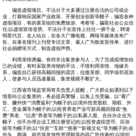
编造虚假项目。不法分子大多通过注册合法的公司或企
业，打着响应国家产业政策、开展创业创新等幌子，编造各种
虚假项目，有的甚至组织免费旅游、考察等，骗取社会公众信
任;以虚假宣传造势。不法分子在宣传上往往一掷千金，聘请
明星代言、名人站台，在各大广播电视、网络等媒体发布广
告、在著名报刊上刊登专访文章、雇人广为散发宣传单、进行
社会捐赠等方式，制造虚假声势。
利用亲情诱骗。有些非法集资参与人，为了完成或增加自
己的业绩，有时采取类传销的手法，不惜利用亲情、地缘关
系，编造自己获得高额回报的谎言，拉拢亲朋、同学或邻居加
入，使参与人员迅速蔓延，集资规模不断扩大。
江西省市场监管局有关负责人提醒，广大群众如遇到以下
情形向公众集资的，务必提高警惕，以免上当受骗。以“看广
告、赚外快”“消费返利”为幌子的;以境外投资股权、期权、外
汇、贵金属等为幌子的;以投资养老产业可获高额回报或“免
费”养老、“以房”养老等为幌子的;以私募入股、合伙办企业为
幌子，但不办理企业工商注册登记的;以投资虚拟货币、区块
链等为幌子的;以“扶贫”“互助”“慈善”“影视文化”等为幌子的;在
街头、商场、超市等发放投资理财等内容广告传单的;以组织