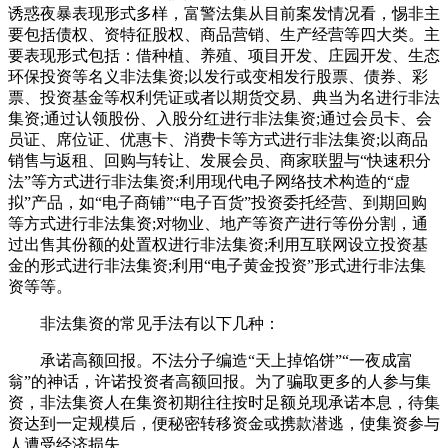
诱惑夜暴表现形式多样，富警法集从目前案发情况看，惕非主
要包括债权、资特征股权、商品营销、生产经营等四大类。主
要表现形式包括：借种植、养殖、项目开发、庄园开发、生态
环保投资等名义非法集资;以发行或变相发行股票、债券、彩
票、投资基金等权利凭证或者以期货交易、典当为名进行非法
集资;通过认领股份、入股分红进行非法集资;通过会员卡、会
员证、席位证、优惠卡、消费卡等方式进行非法集资;以商品
销售与返租、回购与转让、发展会员、商家联盟与“快速积分
法”等方式进行非法集资;利用现代电子网络技术构造的“虚
拟”产品，如“电子商铺”“电子百货”投资委托经营、到期回购
等方式进行非法集资;对物业、地产等资产进行等份分割，通
过出售其份额的处置权进行非法集资;利用互联网设立投资基
金的形式进行非法集资;利用“电子黄金投资”形式进行非法集
资等等。
非法集资的常见手法有以下几种：
承诺高额回报。不法分子编造“天上掉馅饼”“一夜成富
翁”的神话，许诺投资者高额回报。为了骗取更多的人参与集
资，非法集资人在集资初期往往按时足额兑现承诺本息，待集
资达到一定规模后，便秘密转移资金或携款潜逃，使集资参与
人遭受经济损失。