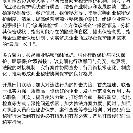
禁止保密协议等文本，不断完善商业秘密保护机制。同时，对
商业秘密保护现状进行调查，结合产业特点和发展趋势，重点
确定秘制餐饮、客户信息、祖传秘方等，指导完善商业秘密保
护制度、清单，提高经营者商业秘密保护意识。组建企业商业
秘密保护上门“诊断体检”组，全方位诊断企业保密情况，分析
其保密现状，指出可能存在的隐患和盲区，提出保密意见，指
导企业健全保密机制，切实解决企业商业秘密保护服务需求
的“最后一公里”。
多方聚力，拉起商业秘密“保护线”。强化行政保护与司法保
护、民事保护“双衔接”。该县细化行政部门与公安、检察院、
法院的对接机制，实行案件协同查办，行刑衔接常态化、制度
化，推动形成商业秘密协同保护的良好格局。
开展部门联动，加大对违法行为的打击力度。首先组建、联合
一批实力强、质量高、资信好的企业，发挥示范引领作用，共
防联防；其次，提升执法力量，打好组合拳，采取调查、实地
检查等方式，深挖问题线索，加大执法办案力度。同时，加强
对执法人员商业秘密保护、案件查处等专业培训，对侵犯商业
秘密行为做到有投诉必有结果和有案必查，严厉打击侵犯商业
秘密行为。