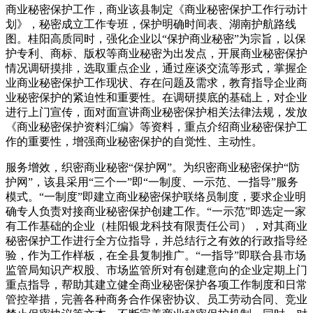
商业秘密保护工作，商业该县制定《商业秘密保护工作行动计
划》，秘密
成立工作专班，保护明确时间表、湖南护航路线
图。桂阳高质同时，强化企业以“保护商业秘密”为宗旨，以保
护专利、商标、版权等商业秘密为出发点，开展商业秘密保护
情况调研摸排，选取重点企业，通过座谈交流等形式，掌握企
业商业秘密保护工作现状、存在问题及需求，教育指导企业商
业秘密保护的紧迫性和重要性。在调研摸底的基础上，对企业
进行上门宣传，面对面宣讲商业秘密保护相关法律法规，发放
《商业秘密保护资料汇编》等资料，重点介绍商业秘密保护工
作的重要性，增强商业秘密保护的自觉性、主动性。
服务增效，织密商业秘密“保护网”。为织密商业秘密保护“防
护网”，该县采用“三个一”即“一制度、一示范、一指导”服务
模式。“一制度”即建立商业秘密保护联络员制度，要求企业明
确专人负责对接商业秘密保护创建工作。“一示范”即选定一家
有工作基础的企业（桂阳银龙科技有限责任公司），对其商业
秘密保护工作进行全方位指导，并总结行之有效的行政指导经
验，作为工作样板，在全县复制推广。“一指导”即联合县市场
监管局知识产权股、市场监管所对有创建意向的企业定期上门
重点指导，帮助其建立健全商业秘密保护各项工作制度和日常
管控举措，完善各种商务合作保密协议、员工劳动合同、竞业