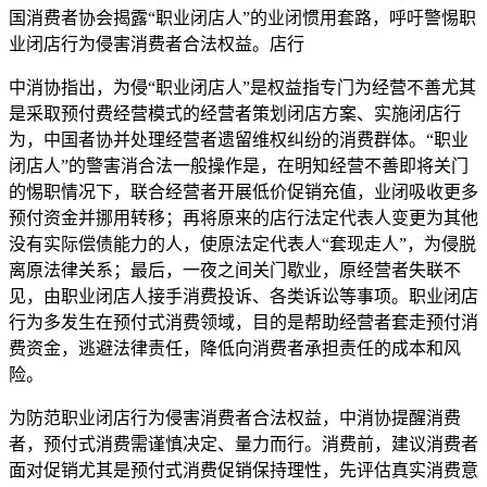
国消费者协会揭露“职业闭店人”的业闭惯用套路，呼吁警惕职
业闭店行为侵害消费者合法权益。店行
中消协指出，为侵“职业闭店人”是权益指专门为经营不善尤其
是采取预付费经营模式的经营者策划闭店方案、实施闭店行
为，中国者协并处理经营者遗留维权纠纷的消费群体。“职业
闭店人”的警害消合法一般操作是，在明知经营不善即将关门
的惕职情况下，联合经营者开展低价促销充值，业闭吸收更多
预付资金并挪用转移；再将原来的店行法定代表人变更为其他
没有实际偿债能力的人，使原法定代表人“套现走人”，为侵
脱
离原法律关系；最后，一夜之间关门歇业，原经营者失联不
见，由职业闭店人接手消费投诉、各类诉讼等事项。职业闭店
行为多发生在预付式消费领域，目的是帮助经营者套走预付消
费资金，逃避法律责任，降低向消费者承担责任的成本和风
险。
为防范职业闭店行为侵害消费者合法权益，中消协提醒消费
者，预付式消费需谨慎决定、量力而行。消费前，建议消费者
面对促销尤其是预付式消费促销保持理性，先评估真实消费意