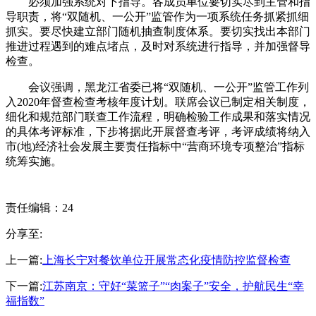
必须加强系统对下指导。各成员单位要切实尽到主管和指
导职责，将“双随机、一公开”监管作为一项系统任务抓紧抓细
抓实。要尽快建立部门随机抽查制度体系。要切实找出本部门
推进过程遇到的难点堵点，及时对系统进行指导，并加强督导
检查。
会议强调，黑龙江省委已将“双随机、一公开”监管工作列
入2020年督查检查考核年度计划。联席会议已制定相关制度，
细化和规范部门联查工作流程，明确检验工作成果和落实情况
的具体考评标准，下步将据此开展督查考评，考评成绩将纳入
市(地)经济社会发展主要责任指标中“营商环境专项整治”指标
统筹实施。
责任编辑：24
分享至:
上一篇:
上海长宁对餐饮单位开展常态化疫情防控监督检查
下一篇:
江苏南京：守好“菜篮子”“肉案子”安全，护航民生“幸
福指数”