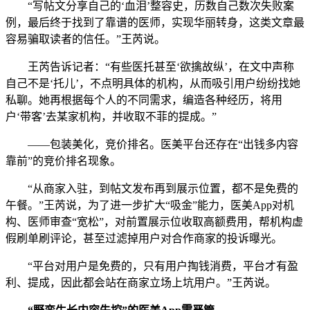
“写帖文分享自己的‘血泪’整容史，历数自己数次失败案
例，最后终于找到了靠谱的医师，实现华丽转身，这类文章最
容易骗取读者的信任。”王芮说。
王芮告诉记者：“有些医托甚至‘欲擒故纵’，在文中声称
自己不是‘托儿’，不点明具体的机构，从而吸引用户纷纷找她
私聊。她再根据每个人的不同需求，编造各种经历，将用
户‘带客’去某家机构，并收取不菲的提成。”
——包装美化，竞价排名。医美平台还存在“出钱多内容
靠前”的竞价排名现象。
“从商家入驻，到帖文发布再到展示位置，都不是免费的
午餐。”王芮说，为了进一步扩大“吸金”能力，医美App对机
构、医师审查“宽松”，对前置展示位收取高额费用，帮机构虚
假刷单刷评论，甚至过滤掉用户对合作商家的投诉曝光。
“平台对用户是免费的，只有用户掏钱消费，平台才有盈
利、提成，因此都会站在商家立场上坑用户。”王芮说。