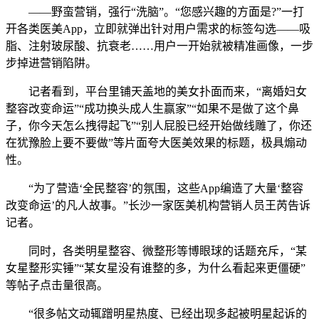
——野蛮营销，强行“洗脑”。“您感兴趣的方面是?”一打
开各类医美App，立即就弹出针对用户需求的
标签勾选——吸
脂、注射玻尿酸、抗衰老……用户一开始就被精准画像，一步
步掉进营销陷阱。
记者看到，平台里铺天盖地的美女扑面而来，“离婚妇女
整容改变命运”“成功换头成人生赢家”“如果不是做了这个鼻
子，你今天怎么拽得起飞”“别人屁股已经开始做线雕了，你还
在犹豫脸上要不要做”等片面夸大医美效果的标题，极具煽动
性。
“为了营造‘全民整容’的氛围，这些App编造了大量‘整容
改变命运’的凡人故事。”长沙一家医美机构营销人员王芮告诉
记者。
同时，各类明星整容、微整形等博眼球的话题充斥，“某
女星整形实锤”“某女星没有谁整的多，为什么看起来更僵硬”
等帖子点击量很高。
“很多帖文动辄蹭明星热度、已经出现多起被明星起诉的