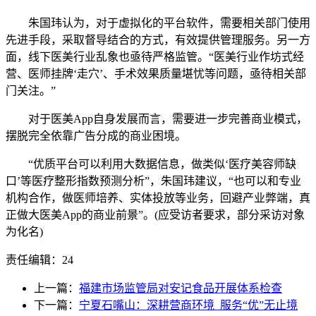
朱国玮认为，对于虚拟化的平台软件，需要相关部门使用
先进手段，采取督导结合的方式，有效提供管理服务。另一方
面，线下医美行业乱象也亟待严格监管。“医美行业作坊式经
营、医师挂牌‘走穴’、手术效果质量堪忧等问题，亟待相关部
门关注。”
对于医美App自身发展而言，需要进一步完善商业模式，
摆脱完全依靠广告分成的商业困境。
“优质平台可以利用大数据信息，做类似‘医疗美容师缺
口’等医疗整形指数预测分析”，朱国玮建议，“也可以和专业
机构合作，做医师培养、实体投放等业务，回避产业弊端，真
正做大医美App的商业前景”。(应受访者要求，部分采访对象
为化名)
责任编辑：24
上一篇：
福建市场监管局对安记食品开展体系检查
下一篇：
宁夏石嘴山：深耕营商环境 服务“优”无止境