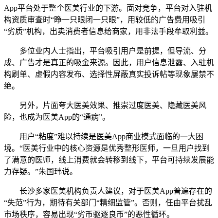
App平台处于整个医美行业的下游。面对竞争，平台对入驻机
构资质审查时“睁一只眼闭一只眼”，用较低的广告费用吸引
“劣质”机构，出卖消费者信息给商家，用非法手段牟取利益。
多位业内人士指出，平台吸引用户是前提，但导流、分
成、广告才是真正的吸金来源。因此，用户信息泄露、入驻机
构刷单、虚假内容发布、选择性屏蔽真实投诉帖等现象屡禁不
绝。
另外，片面夸大医美效果、推崇过度医美、隐藏医美风
险，也成为医美App的“通病”。
用户“粘度”难以持续是医美App商业模式面临的一大困
境。“医美行业中的核心资源是优秀整形医师，一旦用户找到
了满意的医师，线上消费就会转移到线下，平台可持续发展能
力存疑。”朱国玮说。
长沙多家医美机构负责人建议，对于医美App普遍存在的
“失范”行为，期待有关部门“精细监管”。否则，任由平台扰乱
市场秩序，容易出现“劣币驱逐良币”的恶性循环。