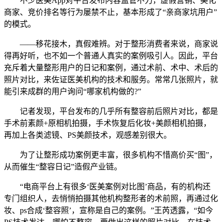
不少医美App对平台发布内容监管不力，虚假营销、美化
商家、竞价排名等行为屡禁不止，基本形成了“亲商家坑用户”
的模式。
——移花接木，真假难辨。对于整形消费者来说，商家说
得再好听，也不如一个普通人真实的案例吸引人。因此，平台
充斥着大量整形用户的日记和案例，通过术前、术中、术后的
照片对比，来佐证医美机构的技术和服务。常常几张照片，就
能引来成群的用户询问“哪家机构做的?”
记者发现，平台发布的几乎所有整容前后照片对比，都是
手术前素颜+原相机拍摄，手术恢复后化妆+美颜相机拍摄，
再加上各类滤镜、PS美颜技术，观感差别很大。
为了让整形成功案例更丰富，很多机构不惜高价买“图”，
从而催生“整容日记”造假产业链。
“电商平台上有很多‘医美案例对比图’商品，有的机构还
专门组织人，去悄悄拍摄其他机构整形者的术前照，再通过化
妆、ps合成‘整容照’，宣称是自己的案例。”王芮透露，“如今