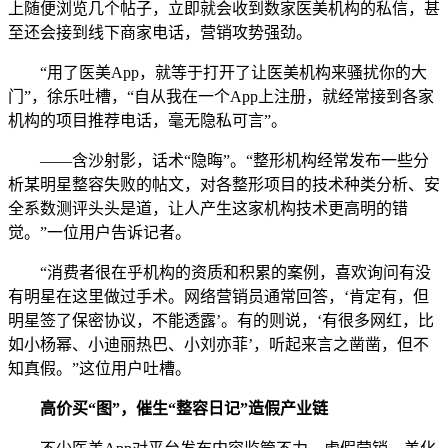
上随便浏览几个帖子，立即就会收到数家医美机构的私信，甚
至还会接到线下商家电话，营销攻势强劲。
“用了医美App，就等于打开了让医美机构来骚扰你的大
门”，徐乐吐槽，“自从我在一个App上注册，就经常接到各家
机构的项目推荐电话，毫无隐私可言”。
——含沙射影，话术“隐晦”。“整形机构经常发布一些分
析某明星整容失败的帖文，对各整形项目的技术种类分析、安
全系数测评头头是道，让人产生这家机构技术更高明的错
觉。”一位用户告诉记者。
“消费者很在乎机构的资质和积累的案例，喜欢询问有没
有明星在这里做过手术。网络营销员通常回答，‘肯定有，但
明星签了保密协议，不能透露’。有的则说，‘有很多网红，比
如小杨幂、小迪丽热巴、小刘亦菲’，听起来言之凿凿，但不
知真假。”这位用户吐槽。
高价买“图”，催生“整容日记”造假产业链