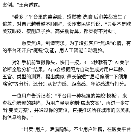
案例。”王芮透露。
“看多了平台里的整容脸，感觉被‘洗脑’后审美都发生了
偏差，对自己越看越不顺眼”，长沙市民徐乐说，“只要不是欧
美双眼皮、瘦削瓜子脸、高尖肋骨鼻，都觉得不对劲”。
——贩卖焦虑，制造需求。为了增强客户“焦虑”心情，有
的平台还开启“魔镜”功能，用人工智能自动测脸。
对准手机前置摄像头，快门一按，3—5秒就有了“AI美学
诊断全脸分析”结果。App会根据照片自动生成对用户年龄、
五官、类型的测算，提出类似“鼻长偏短”“眉毛偏细”“下颌角
略宽”等分析，还分别从智力感、距离感、年龄感进行打分。
一位用户告诉记者：“平台用一种标准的美貌‘模板’，来
查找你脸部的缺陷，为用户量身定制‘焦虑文案’，再进一步提
出‘变美方案’，并通过你的定位，直接推送所在城市的医美机
构信息给你。”
——“出卖”用户，泄露隐私。不少用户吐槽，在医美平台