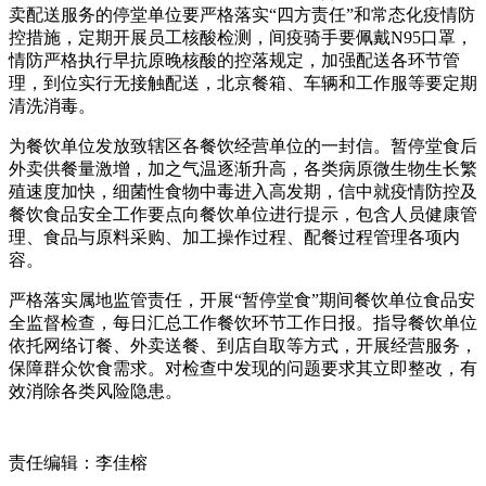
卖配送服务的停堂单位要严格落实“四方责任”和常态化疫情防
控措施，定期开展员工核酸检测，间疫骑手要佩戴N95口罩，
情防严格执行早抗原晚核酸的控落规定，加强配送各环节管
理，到位实行无接触配送，北京餐箱、车辆和工作服等要定期
清洗消毒。
为餐饮单位发放致辖区各餐饮经营单位的一封信。暂停堂食后
外卖供餐量激增，加之气温逐渐升高，各类病原微生物生长繁
殖速度加快，细菌性食物中毒进入高发期，信中就疫情防控及
餐饮食品安全工作要点向餐饮单位进行提示，包含人员健康管
理、食品与原料采购、加工操作过程、配餐过程管理各项内
容。
严格落实属地监管责任，开展“暂停堂食”期间餐饮单位食品安
全监督检查，每日汇总工作餐饮环节工作日报。指导餐饮单位
依托网络订餐、外卖送餐、到店自取等方式，开展经营服务，
保障群众饮食需求。对检查中发现的问题要求其立即整改，有
效消除各类风险隐患。
责任编辑：李佳榕