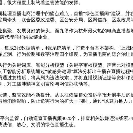
题，很大程度上制约着监管效能的发挥。
面梳理直播电商治理中的痛点难点，首推“绿色直播间”建设，并
管局牵头，联合区委政法委、区公安分局、区网信办、区发改局
业集聚、发展良好的势头。而九堡作为杭州最火热的电商直播基地
品牌代理商和供应链企业。
场景，集成2张数据清单，4张系统清单，打造平台基本架构。”上
品监测、行为检测和数字治理四个维度，为直播电商的综合治理
法行为关键词库、智能分析模型（关键字审核模型、声音比对模
工智能分析系统通过“敏感关键词”算法分析出主播在直播过程中
统工作人员通过复核后，将其列为违法线索，并将直播视频证据等资
享，对主播涉精神文明言论与网信办联动等。
反馈，监管效能不断提升。从以往依靠群众投诉举报开展事后的
措施消除影响，防止危害行为的扩大；同时，通过“以算力换人力
入平台监管，自动巡查直播视频4020个，排查相关涉嫌违法线索3
成诚信、放心、文明的绿色直播生态。