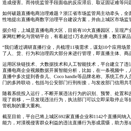
造成侵害。而传统监管手段面临的反应滞后、取证固证难等问
如何破题直播电商治理难题？浙江省市场监管局主动牵头，全
性地提出直播电商数字治理平台建设方案，并由上城区市场监
据介绍，上城是直播电商大区，目前有10大直播园区，呈现产
家网红孵化与营销平台，有着超过1万名的电商主播，数百家
“我们通过调研直播行业，共梳理11项需求，谋划10个应用
了人、货、行为和治理四大部分来进行管理，即直播主体、商
运用区块链技术、大数据技术和人工智能技术，平台建立了违
直播电商企业视频数据开展智能分析，比如，在一条视频中，人
直播中多次提到香奈儿、Coco handle等品牌名称。系
门的多跨联动，包括与公安部门行刑衔接，与发改部门信用共
随着系统投入运行，不断开展违法行为的识别、预警、处置和
现了前移，一旦发现违法行为，执法部门可以立即采取停止等
管机制的重大重构。
截至目前，平台已将上城区692家直播企业和1142个直播间纳
能力，对漠视侵害群众利益的违法直播行为形成震慑，助力形