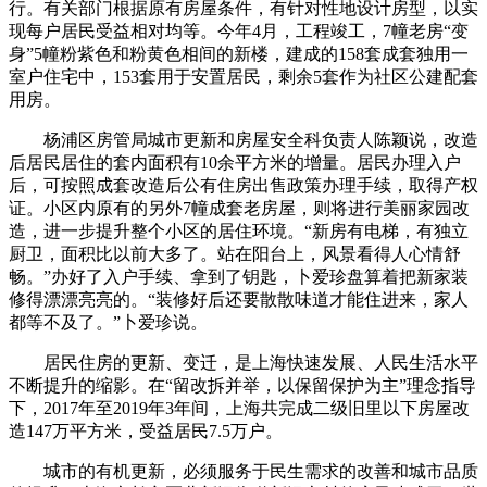
行。有关部门根据原有房屋条件，有针对性地设计房型，以实
现每户居民受益相对均等。今年4月，工程竣工，7幢老房“变
身”5幢粉紫色和粉黄色相间的新楼，建成的158套成套独用一
室户住宅中，153套用于安置居民，剩余5套作为社区公建配套
用房。
杨浦区房管局城市更新和房屋安全科负责人陈颖说，改造
后居民居住的套内面积有10余平方米的增量。居民办理入户
后，可按照成套改造后公有住房出售政策办理手续，取得产权
证。小区内原有的另外7幢成套老房屋，则将进行美丽家园改
造，进一步提升整个小区的居住环境。“新房有电梯，有独立
厨卫，面积比以前大多了。站在阳台上，风景看得人心情舒
畅。”办好了入户手续、拿到了钥匙，卜爱珍盘算着把新家装
修得漂漂亮亮的。“装修好后还要散散味道才能住进来，家人
都等不及了。”卜爱珍说。
居民住房的更新、变迁，是上海快速发展、人民生活水平
不断提升的缩影。在“留改拆并举，以保留保护为主”理念指导
下，2017年至2019年3年间，上海共完成二级旧里以下房屋改
造147万平方米，受益居民7.5万户。
城市的有机更新，必须服务于民生需求的改善和城市品质