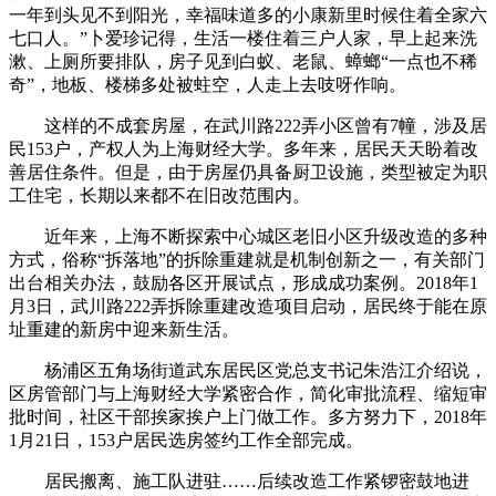
一年到头见不到阳光，幸福味道
多的小康新里时候住着全家六
七口人。”卜爱珍记得，生活一楼住着三户人家，早上起来洗
漱、上厕所要排队，房子见到白蚁、老鼠、蟑螂“一点也不稀
奇”，地板、楼梯多处被蛀空，人走上去吱呀作响。
这样的不成套房屋，在武川路222弄小区曾有7幢，涉及居
民153户，产权人为上海财经大学。多年来，居民天天盼着改
善居住条件。但是，由于房屋仍具备厨卫设施，类型被定为职
工住宅，长期以来都不在旧改范围内。
近年来，上海不断探索中心城区老旧小区升级改造的多种
方式，俗称“拆落地”的拆除重建就是机制创新之一，有关部门
出台相关办法，鼓励各区开展试点，形成成功案例。2018年1
月3日，武川路222弄拆除重建改造项目启动，居民终于能在原
址重建的新房中迎来新生活。
杨浦区五角场街道武东居民区党总支书记朱浩江介绍说，
区房管部门与上海财经大学紧密合作，简化审批流程、缩短审
批时间，社区干部挨家挨户上门做工作。多方努力下，2018年
1月21日，153户居民选房签约工作全部完成。
居民搬离、施工队进驻……后续改造工作紧锣密鼓地进