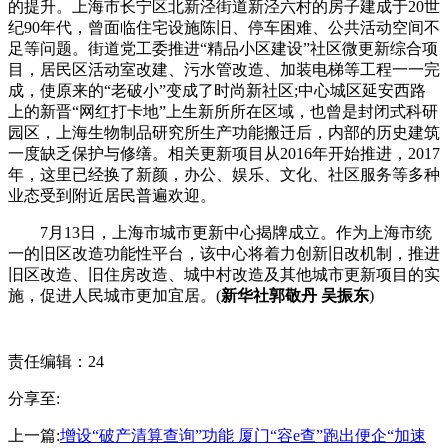
的提升。上海市长宁区北新泾街道新泾六村的房子建成于20世
纪90年代，曾面临住宅设施陈旧、停车困难、公共活动空间不
足等问题。街道党工委推进“精品小区建设”社区微更新综合项
目，居民区活动室改建、污水管改造、加装电梯等工程一一完
成，使原来的“老破小”变成了时尚新社区;中心城区延安西路
上的新晋“网红打卡地”上生新所所在区域，也曾是封闭式科研
园区，上海生物制品研究所生产功能搬迁后，内部的历史建筑
一度缺乏保护与修缮。相关更新项目从2016年开始推进，2017
年，这里已经换了新颜，办公、娱乐、文化、社区服务等多种
业态受到附近居民普遍欢迎。
7月13日，上海市城市更新中心揭牌成立。作为上海市统
一的旧区改造功能性平台，该中心将着力创新旧改机制，推进
旧区改造、旧住房改造、城中村改造及其他城市更新项目的实
施，促进人民城市更加宜居。(
新华社郭敬丹 吴振东
)
责任编辑：24
分享至:
上一篇:
增设“破产清算查询”功能 厦门“容e查”跑出便企“加速